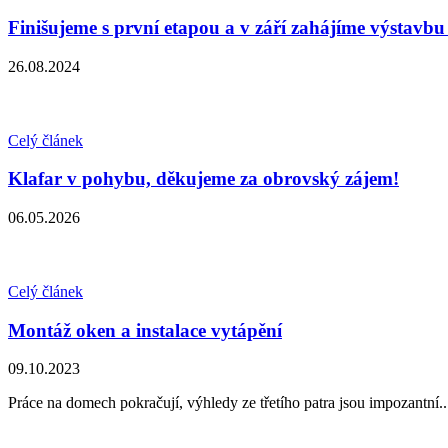
Finišujeme s první etapou a v září zahájíme výstavbu
26.08.2024
Celý článek
Klafar v pohybu, děkujeme za obrovský zájem!
06.05.2026
Celý článek
Montáž oken a instalace vytápění
09.10.2023
Práce na domech pokračují, výhledy ze třetího patra jsou impozantní..