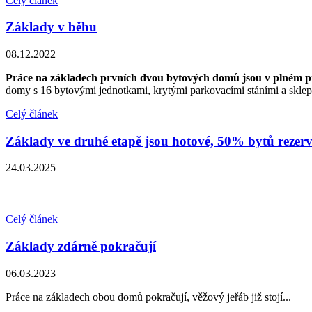
Celý článek
Základy v běhu
08.12.2022
Práce na základech prvních dvou bytových domů jsou v plném 
domy s 16 bytovými jednotkami, krytými parkovacími stáními a sklepn
Celý článek
Základy ve druhé etapě jsou hotové, 50% bytů rezer
24.03.2025
Celý článek
Základy zdárně pokračují
06.03.2023
Práce na základech obou domů pokračují, věžový jeřáb již stojí...