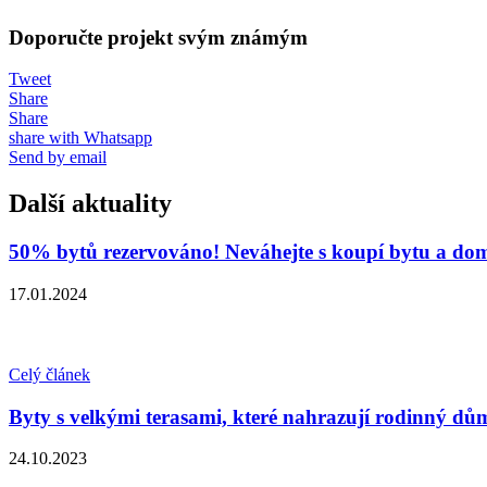
Doporučte projekt svým známým
Tweet
Share
Share
share with Whatsapp
Send by email
Další aktuality
50% bytů rezervováno! Neváhejte s koupí bytu a dom
17.01.2024
Celý článek
Byty s velkými terasami, které nahrazují rodinný dů
24.10.2023