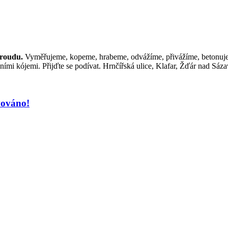
proudu.
Vyměřujeme, kopeme, hrabeme, odvážíme, přivážíme, betonujeme
ími kójemi. Přijďte se podívat. Hrnčířská ulice, Klafar, Žďár nad Sáz
vováno!