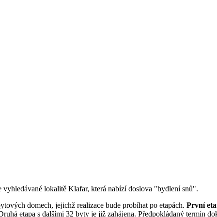
vyhledávané lokalitě Klafar, která nabízí doslova "bydlení snů".
bytových domech, jejichž realizace bude probíhat po etapách.
První eta
ruhá etapa s dalšími 32 byty je již zahájena. Předpokládaný termín dok