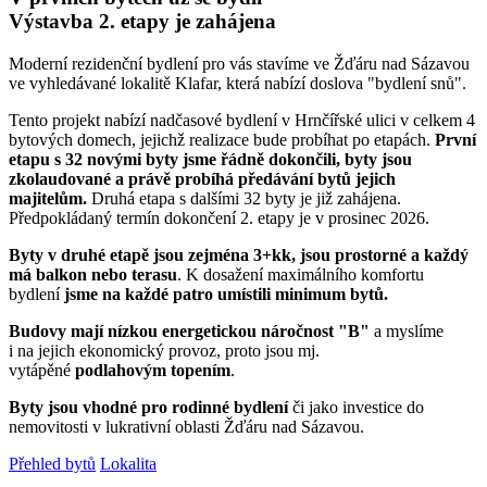
Výstavba 2. etapy je zahájena
Moderní rezidenční bydlení pro vás stavíme ve Žďáru nad Sázavou
ve vyhledávané lokalitě Klafar, která nabízí doslova "bydlení snů".
Tento projekt nabízí nadčasové bydlení v Hrnčířské ulici v celkem 4
bytových domech, jejichž realizace bude probíhat po etapách.
První
etapu s 32 novými byty jsme řádně dokončili, byty jsou
zkolaudované a právě probíhá předávání bytů jejich
majitelům.
Druhá etapa s dalšími 32 byty je již zahájena.
Předpokládaný termín dokončení 2. etapy je v prosinec 2026.
Byty v druhé etapě jsou zejména 3+kk, jsou prostorné a každý
má balkon nebo terasu
. K dosažení maximálního komfortu
bydlení
jsme na každé patro umístili minimum bytů.
Budovy mají nízkou energetickou náročnost "B"
a myslíme
i na jejich ekonomický provoz, proto jsou mj.
vytápěné
podlahovým topením
.
Byty jsou vhodné pro rodinné bydlení
či jako investice do
nemovitosti v lukrativní oblasti Žďáru nad Sázavou.
Přehled bytů
Lokalita