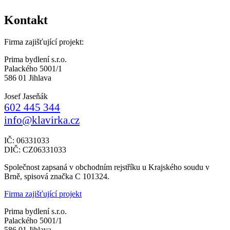
Kontakt
Firma zajišťující projekt:
Prima bydlení s.r.o.
Palackého 5001/1
586 01 Jihlava
Josef Jaseňák
602 445 344
info@klavirka.cz
IČ: 06331033
DIČ: CZ06331033
Společnost zapsaná v obchodním rejstříku u Krajského soudu v
Brně, spisová značka C 101324.
Firma zajišťující projekt
Prima bydlení s.r.o.
Palackého 5001/1
586 01 Jihlava