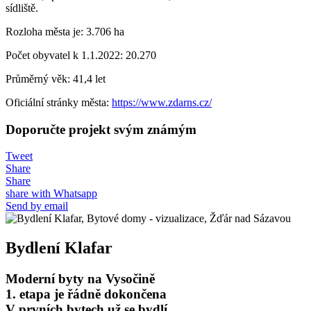
sídliště.
Rozloha města je: 3.706 ha
Počet obyvatel k 1.1.2022: 20.270
Průměrný věk: 41,4 let
Oficiální stránky města:
https://www.zdarns.cz/
Doporučte projekt svým známým
Tweet
Share
Share
share with Whatsapp
Send by email
Bydlení Klafar
Moderní byty na Vysočině
1. etapa je řádně dokončena
V prvních bytech už se bydlí