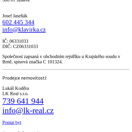
Josef Jaseňák
602 445 344
info@klavirka.cz
IČ: 06331033
DIČ: CZ06331033
Společnost zapsaná v obchodním rejstříku u Krajského soudu v
Brně, spisová značka C 101324.
Prodejce nemovitostí:
Lukáš Koděra
LK Real s.r.o.
739 641 944
info@lk-real.cz
Poptat byt