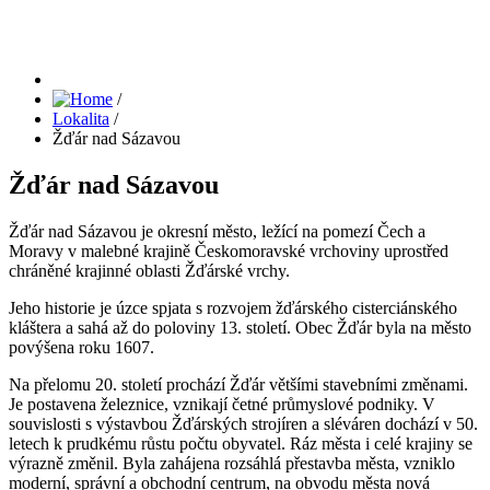
/
Lokalita
/
Žďár nad Sázavou
Žďár nad Sázavou
Žďár nad Sázavou je okresní město, ležící na pomezí Čech a
Moravy v malebné krajině Českomoravské vrchoviny uprostřed
chráněné krajinné oblasti Žďárské vrchy.
Jeho historie je úzce spjata s rozvojem žďárského cisterciánského
kláštera a sahá až do poloviny 13. století. Obec Žďár byla na město
povýšena roku 1607.
Na přelomu 20. století prochází Žďár většími stavebními změnami.
Je postavena železnice, vznikají četné průmyslové podniky. V
souvislosti s výstavbou Žďárských strojíren a sléváren dochází v 50.
letech k prudkému růstu počtu obyvatel. Ráz města i celé krajiny se
výrazně změnil. Byla zahájena rozsáhlá přestavba města, vzniklo
moderní, správní a obchodní centrum, na obvodu města nová