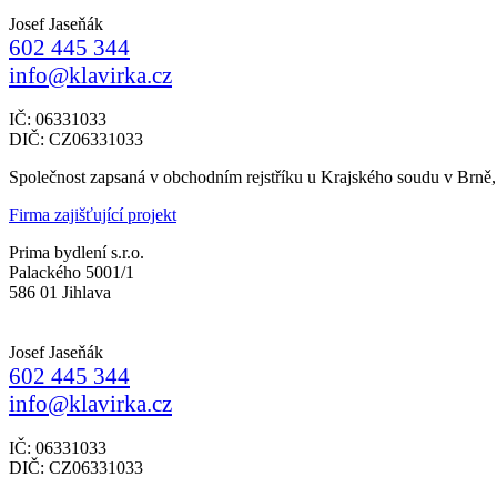
Josef Jaseňák
602 445 344
info@klavirka.cz
IČ: 06331033
DIČ: CZ06331033
Společnost zapsaná v obchodním rejstříku u Krajského soudu v Brně
Firma zajišťující projekt
Prima bydlení s.r.o.
Palackého 5001/1
586 01 Jihlava
Josef Jaseňák
602 445 344
info@klavirka.cz
IČ: 06331033
DIČ: CZ06331033