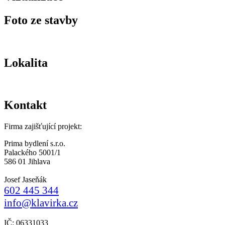
Foto ze stavby
Lokalita
Kontakt
Firma zajišťující projekt:
Prima bydlení s.r.o.
Palackého 5001/1
586 01 Jihlava
Josef Jaseňák
602 445 344
info@klavirka.cz
IČ: 06331033