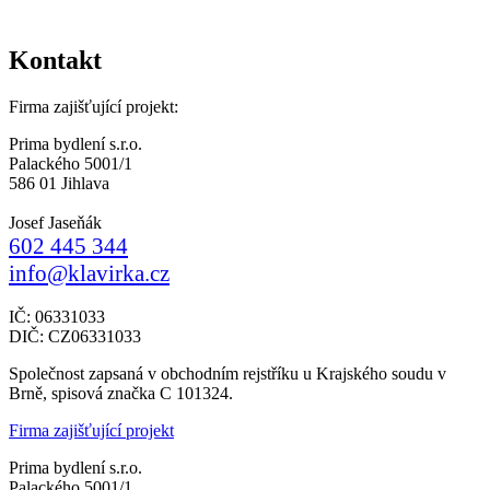
Kontakt
Firma zajišťující projekt:
Prima bydlení s.r.o.
Palackého 5001/1
586 01 Jihlava
Josef Jaseňák
602 445 344
info@klavirka.cz
IČ: 06331033
DIČ: CZ06331033
Společnost zapsaná v obchodním rejstříku u Krajského soudu v
Brně, spisová značka C 101324.
Firma zajišťující projekt
Prima bydlení s.r.o.
Palackého 5001/1