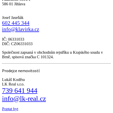
586 01 Jihlava
Josef Jaseňák
602 445 344
info@klavirka.cz
IČ: 06331033
DIČ: CZ06331033
Společnost zapsaná v obchodním rejstříku u Krajského soudu v
Brně, spisová značka C 101324.
Prodejce nemovitostí:
Lukáš Koděra
LK Real s.r.o.
739 641 944
info@lk-real.cz
Poptat byt