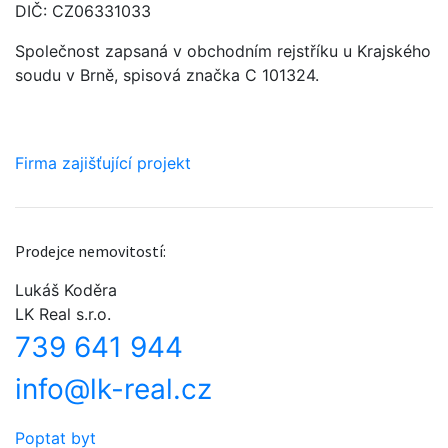
DIČ: CZ06331033
Společnost zapsaná v obchodním rejstříku u Krajského
soudu v Brně, spisová značka C 101324.
Firma zajišťující projekt
Prodejce nemovitostí:
Lukáš Koděra
LK Real s.r.o.
739 641 944
info@lk-real.cz
Poptat byt