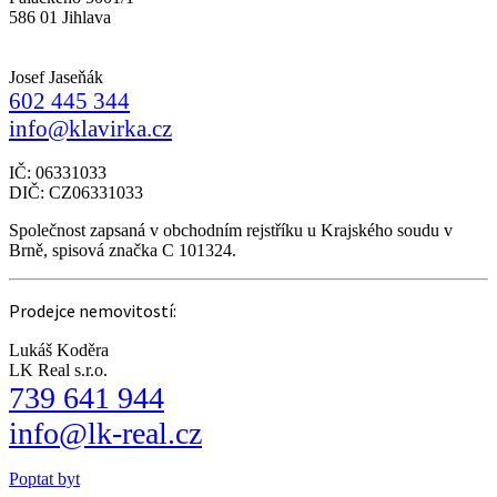
586 01 Jihlava
Josef Jaseňák
602 445 344
info@klavirka.cz
IČ: 06331033
DIČ: CZ06331033
Společnost zapsaná v obchodním rejstříku u Krajského soudu v
Brně, spisová značka C 101324.
Prodejce nemovitostí:
Lukáš Koděra
LK Real s.r.o.
739 641 944
info@lk-real.cz
Poptat byt