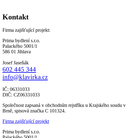
Kontakt
Firma zajišťující projekt:
Prima bydlení s.r.o.
Palackého 5001/1
586 01 Jihlava
Josef Jaseňák
602 445 344
info@klavirka.cz
IČ: 06331033
DIČ: CZ06331033
Společnost zapsaná v obchodním rejstříku u Krajského soudu v
Brně, spisová značka C 101324.
Firma zajišťující projekt
Prima bydlení s.r.o.
Palackého 5001/1