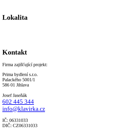
Lokalita
Kontakt
Firma zajišťující projekt:
Prima bydlení s.r.o.
Palackého 5001/1
586 01 Jihlava
Josef Jaseňák
602 445 344
info@klavirka.cz
IČ: 06331033
DIČ: CZ06331033