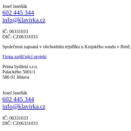
Josef Jaseňák
602 445 344
info@klavirka.cz
IČ: 06331033
DIČ: CZ06331033
Společnost zapsaná v obchodním rejstříku u Krajského soudu v Brně
Firma zajišťující projekt
Prima bydlení s.r.o.
Palackého 5001/1
586 01 Jihlava
Josef Jaseňák
602 445 344
info@klavirka.cz
IČ: 06331033
DIČ: CZ06331033