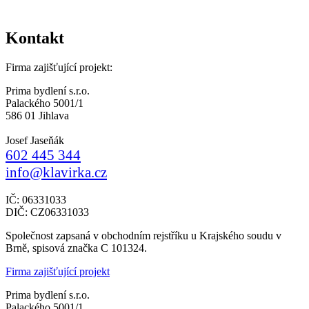
Kontakt
Firma zajišťující projekt:
Prima bydlení s.r.o.
Palackého 5001/1
586 01 Jihlava
Josef Jaseňák
602 445 344
info@klavirka.cz
IČ: 06331033
DIČ: CZ06331033
Společnost zapsaná v obchodním rejstříku u Krajského soudu v
Brně, spisová značka C 101324.
Firma zajišťující projekt
Prima bydlení s.r.o.
Palackého 5001/1