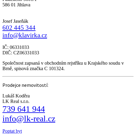
586 01 Jihlava
Josef Jaseňák
602 445 344
info@klavirka.cz
IČ: 06331033
DIČ: CZ06331033
Společnost zapsaná v obchodním rejstříku u Krajského soudu v
Brně, spisová značka C 101324.
Prodejce nemovitostí:
Lukáš Koděra
LK Real s.r.o.
739 641 944
info@lk-real.cz
Poptat byt