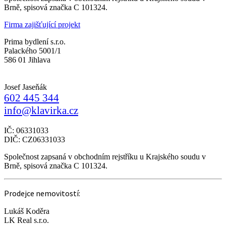
Brně, spisová značka C 101324.
Firma zajišťující projekt
Prima bydlení s.r.o.
Palackého 5001/1
586 01 Jihlava
Josef Jaseňák
602 445 344
info@klavirka.cz
IČ: 06331033
DIČ: CZ06331033
Společnost zapsaná v obchodním rejstříku u Krajského soudu v
Brně, spisová značka C 101324.
Prodejce nemovitostí:
Lukáš Koděra
LK Real s.r.o.