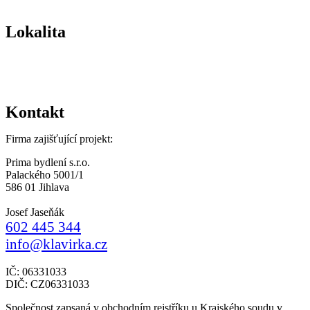
Lokalita
Kontakt
Firma zajišťující projekt:
Prima bydlení s.r.o.
Palackého 5001/1
586 01 Jihlava
Josef Jaseňák
602 445 344
info@klavirka.cz
IČ: 06331033
DIČ: CZ06331033
Společnost zapsaná v obchodním rejstříku u Krajského soudu v