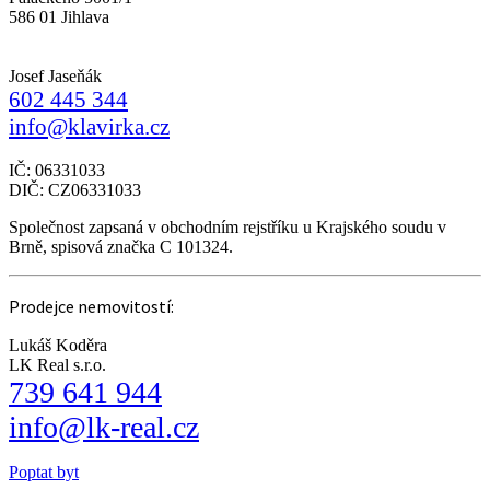
586 01 Jihlava
Josef Jaseňák
602 445 344
info@klavirka.cz
IČ: 06331033
DIČ: CZ06331033
Společnost zapsaná v obchodním rejstříku u Krajského soudu v
Brně, spisová značka C 101324.
Prodejce nemovitostí:
Lukáš Koděra
LK Real s.r.o.
739 641 944
info@lk-real.cz
Poptat byt