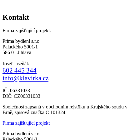
Kontakt
Firma zajišťující projekt:
Prima bydlení s.r.o.
Palackého 5001/1
586 01 Jihlava
Josef Jaseňák
602 445 344
info@klavirka.cz
IČ: 06331033
DIČ: CZ06331033
Společnost zapsaná v obchodním rejstříku u Krajského soudu v
Brně, spisová značka C 101324.
Firma zajišťující projekt
Prima bydlení s.r.o.
Palackého 5001/1