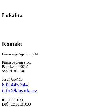
Lokalita
Kontakt
Firma zajišťující projekt:
Prima bydlení s.r.o.
Palackého 5001/1
586 01 Jihlava
Josef Jaseňák
602 445 344
info@klavirka.cz
IČ: 06331033
DIČ: CZ06331033