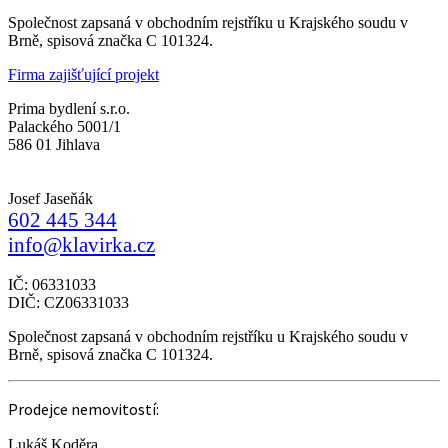
Společnost zapsaná v obchodním rejstříku u Krajského soudu v
Brně, spisová značka C 101324.
Firma zajišťující projekt
Prima bydlení s.r.o.
Palackého 5001/1
586 01 Jihlava
Josef Jaseňák
602 445 344
info@klavirka.cz
IČ: 06331033
DIČ: CZ06331033
Společnost zapsaná v obchodním rejstříku u Krajského soudu v
Brně, spisová značka C 101324.
Prodejce nemovitostí:
Lukáš Koděra