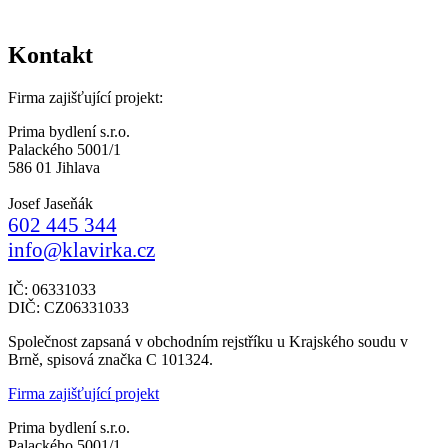
Kontakt
Firma zajišťující projekt:
Prima bydlení s.r.o.
Palackého 5001/1
586 01 Jihlava
Josef Jaseňák
602 445 344
info@klavirka.cz
IČ: 06331033
DIČ: CZ06331033
Společnost zapsaná v obchodním rejstříku u Krajského soudu v
Brně, spisová značka C 101324.
Firma zajišťující projekt
Prima bydlení s.r.o.
Palackého 5001/1