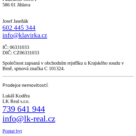
586 01 Jihlava
Josef Jaseňák
602 445 344
info@klavirka.cz
IČ: 06331033
DIČ: CZ06331033
Společnost zapsaná v obchodním rejstříku u Krajského soudu v
Brně, spisová značka C 101324.
Prodejce nemovitostí:
Lukáš Koděra
LK Real s.r.o.
739 641 944
info@lk-real.cz
Poptat byt