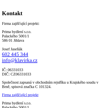
Kontakt
Firma zajišťující projekt:
Prima bydlení s.r.o.
Palackého 5001/1
586 01 Jihlava
Josef Jaseňák
602 445 344
info@klavirka.cz
IČ: 06331033
DIČ: CZ06331033
Společnost zapsaná v obchodním rejstříku u Krajského soudu v
Brně, spisová značka C 101324.
Firma zajišťující projekt
Prima bydlení s.r.o.
Palackého 5001/1