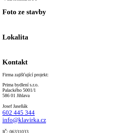
Foto ze stavby
Lokalita
Kontakt
Firma zajišťující projekt:
Prima bydlení s.r.o.
Palackého 5001/1
586 01 Jihlava
Josef Jaseňák
602 445 344
info@klavirka.cz
IČ: 06331033