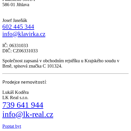
586 01 Jihlava
Josef Jaseňák
602 445 344
info@klavirka.cz
IČ: 06331033
DIČ: CZ06331033
Společnost zapsaná v obchodním rejstříku u Krajského soudu v
Brně, spisová značka C 101324.
Prodejce nemovitostí:
Lukáš Koděra
LK Real s.r.o.
739 641 944
info@lk-real.cz
Poptat byt