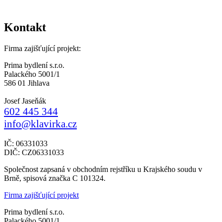
Kontakt
Firma zajišťující projekt:
Prima bydlení s.r.o.
Palackého 5001/1
586 01 Jihlava
Josef Jaseňák
602 445 344
info@klavirka.cz
IČ: 06331033
DIČ: CZ06331033
Společnost zapsaná v obchodním rejstříku u Krajského soudu v
Brně, spisová značka C 101324.
Firma zajišťující projekt
Prima bydlení s.r.o.
Palackého 5001/1