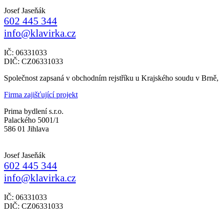
Josef Jaseňák
602 445 344
info@klavirka.cz
IČ: 06331033
DIČ: CZ06331033
Společnost zapsaná v obchodním rejstříku u Krajského soudu v Brně
Firma zajišťující projekt
Prima bydlení s.r.o.
Palackého 5001/1
586 01 Jihlava
Josef Jaseňák
602 445 344
info@klavirka.cz
IČ: 06331033
DIČ: CZ06331033