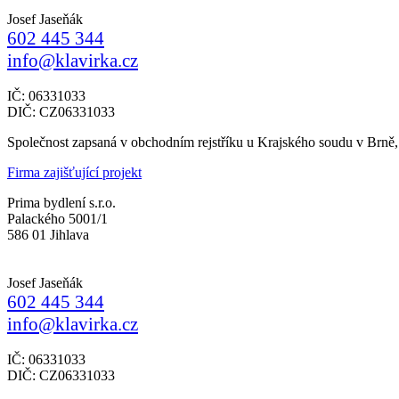
Josef Jaseňák
602 445 344
info@klavirka.cz
IČ: 06331033
DIČ: CZ06331033
Společnost zapsaná v obchodním rejstříku u Krajského soudu v Brně
Firma zajišťující projekt
Prima bydlení s.r.o.
Palackého 5001/1
586 01 Jihlava
Josef Jaseňák
602 445 344
info@klavirka.cz
IČ: 06331033
DIČ: CZ06331033