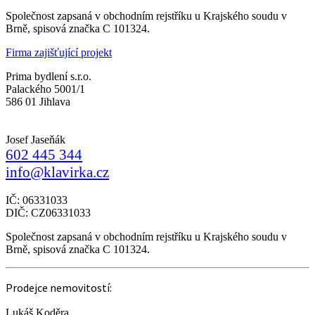
Společnost zapsaná v obchodním rejstříku u Krajského soudu v
Brně, spisová značka C 101324.
Firma zajišťující projekt
Prima bydlení s.r.o.
Palackého 5001/1
586 01 Jihlava
Josef Jaseňák
602 445 344
info@klavirka.cz
IČ: 06331033
DIČ: CZ06331033
Společnost zapsaná v obchodním rejstříku u Krajského soudu v
Brně, spisová značka C 101324.
Prodejce nemovitostí:
Lukáš Koděra