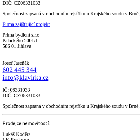
DIČ: CZ06331033
Společnost zapsaná v obchodním rejstříku u Krajského soudu v Brně
Firma zajišťující projekt
Prima bydlení s.r.o.
Palackého 5001/1
586 01 Jihlava
Josef Jaseňák
602 445 344
info@klavirka.cz
IČ: 06331033
DIČ: CZ06331033
Společnost zapsaná v obchodním rejstříku u Krajského soudu v Brně
Prodejce nemovitostí:
Lukáš Koděra
LK Real s.r.o.