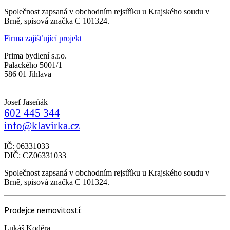
Společnost zapsaná v obchodním rejstříku u Krajského soudu v
Brně, spisová značka C 101324.
Firma zajišťující projekt
Prima bydlení s.r.o.
Palackého 5001/1
586 01 Jihlava
Josef Jaseňák
602 445 344
info@klavirka.cz
IČ: 06331033
DIČ: CZ06331033
Společnost zapsaná v obchodním rejstříku u Krajského soudu v
Brně, spisová značka C 101324.
Prodejce nemovitostí:
Lukáš Koděra