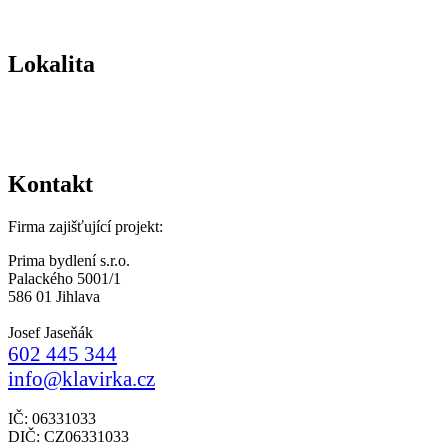
Lokalita
Kontakt
Firma zajišťující projekt:
Prima bydlení s.r.o.
Palackého 5001/1
586 01 Jihlava
Josef Jaseňák
602 445 344
info@klavirka.cz
IČ: 06331033
DIČ: CZ06331033