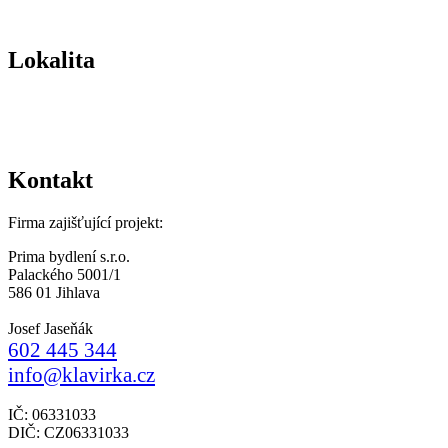
Lokalita
Kontakt
Firma zajišťující projekt:
Prima bydlení s.r.o.
Palackého 5001/1
586 01 Jihlava
Josef Jaseňák
602 445 344
info@klavirka.cz
IČ: 06331033
DIČ: CZ06331033