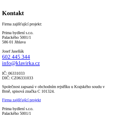
Kontakt
Firma zajišťující projekt:
Prima bydlení s.r.o.
Palackého 5001/1
586 01 Jihlava
Josef Jaseňák
602 445 344
info@klavirka.cz
IČ: 06331033
DIČ: CZ06331033
Společnost zapsaná v obchodním rejstříku u Krajského soudu v
Brně, spisová značka C 101324.
Firma zajišťující projekt
Prima bydlení s.r.o.
Palackého 5001/1