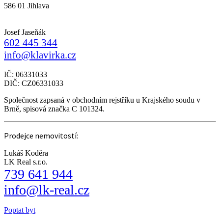
586 01 Jihlava
Josef Jaseňák
602 445 344
info@klavirka.cz
IČ: 06331033
DIČ: CZ06331033
Společnost zapsaná v obchodním rejstříku u Krajského soudu v
Brně, spisová značka C 101324.
Prodejce nemovitostí:
Lukáš Koděra
LK Real s.r.o.
739 641 944
info@lk-real.cz
Poptat byt