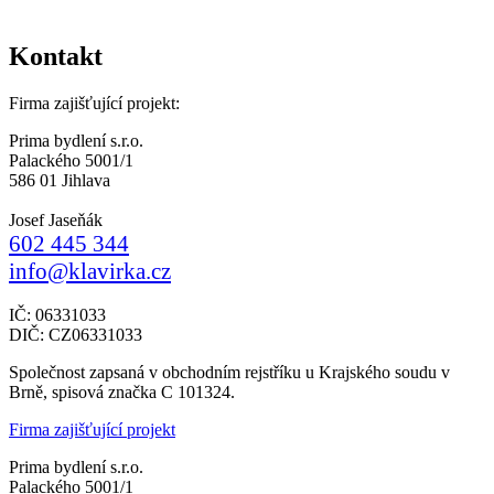
Kontakt
Firma zajišťující projekt:
Prima bydlení s.r.o.
Palackého 5001/1
586 01 Jihlava
Josef Jaseňák
602 445 344
info@klavirka.cz
IČ: 06331033
DIČ: CZ06331033
Společnost zapsaná v obchodním rejstříku u Krajského soudu v
Brně, spisová značka C 101324.
Firma zajišťující projekt
Prima bydlení s.r.o.
Palackého 5001/1