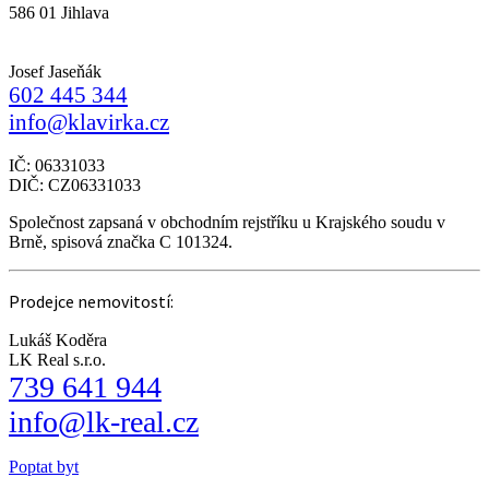
586 01 Jihlava
Josef Jaseňák
602 445 344
info@klavirka.cz
IČ: 06331033
DIČ: CZ06331033
Společnost zapsaná v obchodním rejstříku u Krajského soudu v
Brně, spisová značka C 101324.
Prodejce nemovitostí:
Lukáš Koděra
LK Real s.r.o.
739 641 944
info@lk-real.cz
Poptat byt