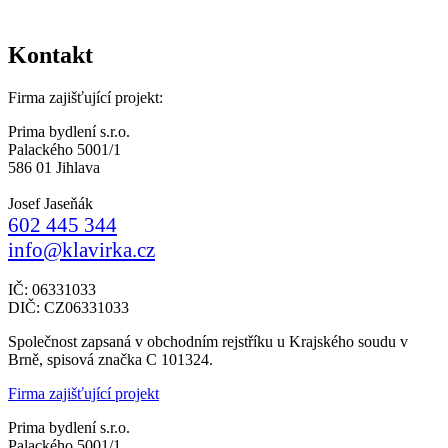
Kontakt
Firma zajišťující projekt:
Prima bydlení s.r.o.
Palackého 5001/1
586 01 Jihlava
Josef Jaseňák
602 445 344
info@klavirka.cz
IČ: 06331033
DIČ: CZ06331033
Společnost zapsaná v obchodním rejstříku u Krajského soudu v
Brně, spisová značka C 101324.
Firma zajišťující projekt
Prima bydlení s.r.o.
Palackého 5001/1