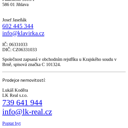
586 01 Jihlava
Josef Jaseňák
602 445 344
info@klavirka.cz
IČ: 06331033
DIČ: CZ06331033
Společnost zapsaná v obchodním rejstříku u Krajského soudu v
Brně, spisová značka C 101324.
Prodejce nemovitostí:
Lukáš Koděra
LK Real s.r.o.
739 641 944
info@lk-real.cz
Poptat byt