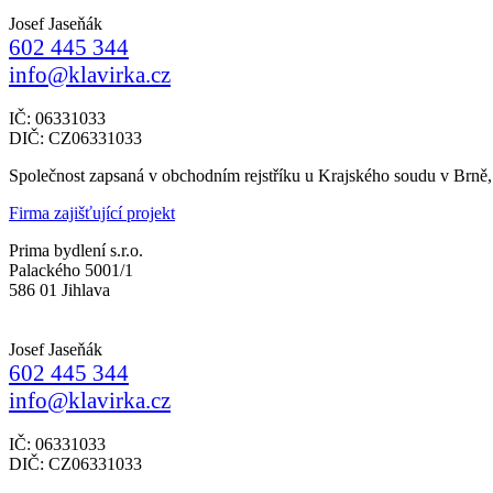
Josef Jaseňák
602 445 344
info@klavirka.cz
IČ: 06331033
DIČ: CZ06331033
Společnost zapsaná v obchodním rejstříku u Krajského soudu v Brně
Firma zajišťující projekt
Prima bydlení s.r.o.
Palackého 5001/1
586 01 Jihlava
Josef Jaseňák
602 445 344
info@klavirka.cz
IČ: 06331033
DIČ: CZ06331033