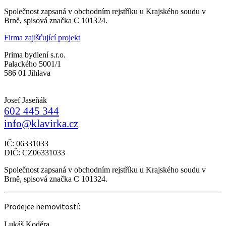
Společnost zapsaná v obchodním rejstříku u Krajského soudu v
Brně, spisová značka C 101324.
Firma zajišťující projekt
Prima bydlení s.r.o.
Palackého 5001/1
586 01 Jihlava
Josef Jaseňák
602 445 344
info@klavirka.cz
IČ: 06331033
DIČ: CZ06331033
Společnost zapsaná v obchodním rejstříku u Krajského soudu v
Brně, spisová značka C 101324.
Prodejce nemovitostí:
Lukáš Koděra