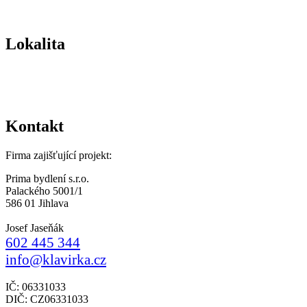
Lokalita
Kontakt
Firma zajišťující projekt:
Prima bydlení s.r.o.
Palackého 5001/1
586 01 Jihlava
Josef Jaseňák
602 445 344
info@klavirka.cz
IČ: 06331033
DIČ: CZ06331033