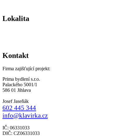
Lokalita
Kontakt
Firma zajišťující projekt:
Prima bydlení s.r.o.
Palackého 5001/1
586 01 Jihlava
Josef Jaseňák
602 445 344
info@klavirka.cz
IČ: 06331033
DIČ: CZ06331033