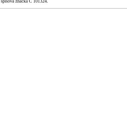
, spisová značka C 101324.