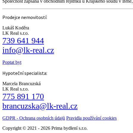
Společnost zapsaná v obchodním rejstříku u Krajského soudu v Brně
Prodejce nemovitostí:
Lukáš Koděra
LK Real s.r.o.
739 641 944
info@lk-real.cz
Poptat byt
Hypoteční specialista:
Marcela Brancuzská
LK Real s.r.o.
775 891 170
brancuzska@lk-real.cz
GDPR - Ochrana osobních údajů
Pravidla používání cookies
Copyright © 2021 - 2026 Prima bydlení s.r.o.