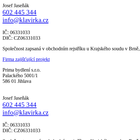
Josef Jaseňák
602 445 344
info@klavirka.cz
IČ: 06331033
DIČ: CZ06331033
Společnost zapsaná v obchodním rejstříku u Krajského soudu v Brně
Firma zajišťující projekt
Prima bydlení s.r.o.
Palackého 5001/1
586 01 Jihlava
Josef Jaseňák
602 445 344
info@klavirka.cz
IČ: 06331033
DIČ: CZ06331033