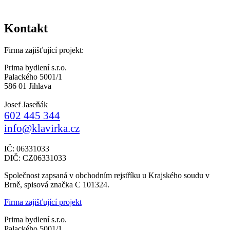
Kontakt
Firma zajišťující projekt:
Prima bydlení s.r.o.
Palackého 5001/1
586 01 Jihlava
Josef Jaseňák
602 445 344
info@klavirka.cz
IČ: 06331033
DIČ: CZ06331033
Společnost zapsaná v obchodním rejstříku u Krajského soudu v
Brně, spisová značka C 101324.
Firma zajišťující projekt
Prima bydlení s.r.o.
Palackého 5001/1