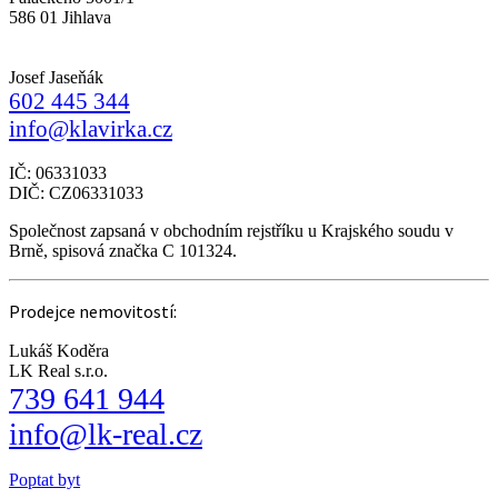
586 01 Jihlava
Josef Jaseňák
602 445 344
info@klavirka.cz
IČ: 06331033
DIČ: CZ06331033
Společnost zapsaná v obchodním rejstříku u Krajského soudu v
Brně, spisová značka C 101324.
Prodejce nemovitostí:
Lukáš Koděra
LK Real s.r.o.
739 641 944
info@lk-real.cz
Poptat byt