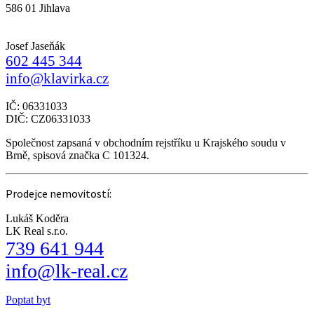
586 01 Jihlava
Josef Jaseňák
602 445 344
info@klavirka.cz
IČ: 06331033
DIČ: CZ06331033
Společnost zapsaná v obchodním rejstříku u Krajského soudu v
Brně, spisová značka C 101324.
Prodejce nemovitostí:
Lukáš Koděra
LK Real s.r.o.
739 641 944
info@lk-real.cz
Poptat byt