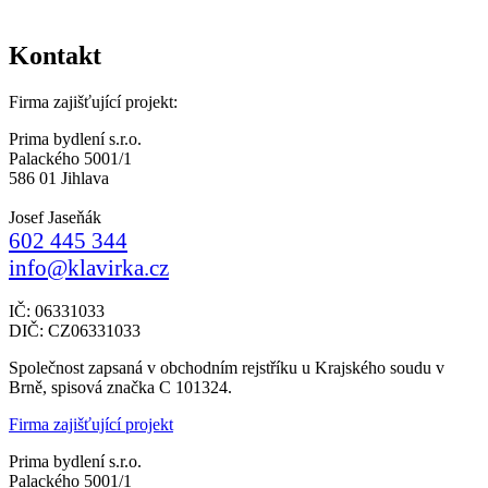
Kontakt
Firma zajišťující projekt:
Prima bydlení s.r.o.
Palackého 5001/1
586 01 Jihlava
Josef Jaseňák
602 445 344
info@klavirka.cz
IČ: 06331033
DIČ: CZ06331033
Společnost zapsaná v obchodním rejstříku u Krajského soudu v
Brně, spisová značka C 101324.
Firma zajišťující projekt
Prima bydlení s.r.o.
Palackého 5001/1