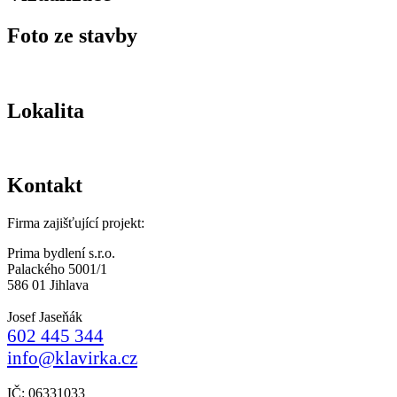
Foto ze stavby
Lokalita
Kontakt
Firma zajišťující projekt:
Prima bydlení s.r.o.
Palackého 5001/1
586 01 Jihlava
Josef Jaseňák
602 445 344
info@klavirka.cz
IČ: 06331033