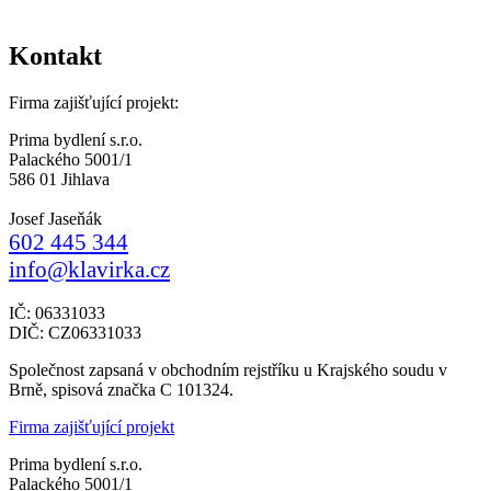
Kontakt
Firma zajišťující projekt:
Prima bydlení s.r.o.
Palackého 5001/1
586 01 Jihlava
Josef Jaseňák
602 445 344
info@klavirka.cz
IČ: 06331033
DIČ: CZ06331033
Společnost zapsaná v obchodním rejstříku u Krajského soudu v
Brně, spisová značka C 101324.
Firma zajišťující projekt
Prima bydlení s.r.o.
Palackého 5001/1