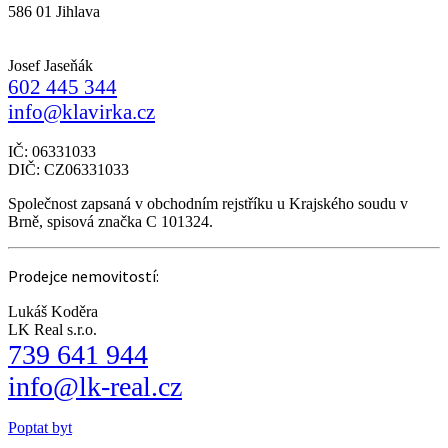
586 01 Jihlava
Josef Jaseňák
602 445 344
info@klavirka.cz
IČ: 06331033
DIČ: CZ06331033
Společnost zapsaná v obchodním rejstříku u Krajského soudu v
Brně, spisová značka C 101324.
Prodejce nemovitostí:
Lukáš Koděra
LK Real s.r.o.
739 641 944
info@lk-real.cz
Poptat byt