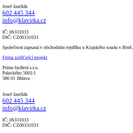
Josef Jaseňák
602 445 344
info@klavirka.cz
IČ: 06331033
DIČ: CZ06331033
Společnost zapsaná v obchodním rejstříku u Krajského soudu v Brně
Firma zajišťující projekt
Prima bydlení s.r.o.
Palackého 5001/1
586 01 Jihlava
Josef Jaseňák
602 445 344
info@klavirka.cz
IČ: 06331033
DIČ: CZ06331033