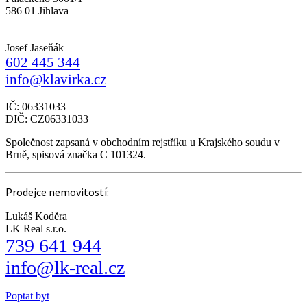
586 01 Jihlava
Josef Jaseňák
602 445 344
info@klavirka.cz
IČ: 06331033
DIČ: CZ06331033
Společnost zapsaná v obchodním rejstříku u Krajského soudu v
Brně, spisová značka C 101324.
Prodejce nemovitostí:
Lukáš Koděra
LK Real s.r.o.
739 641 944
info@lk-real.cz
Poptat byt