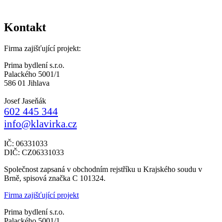
Kontakt
Firma zajišťující projekt:
Prima bydlení s.r.o.
Palackého 5001/1
586 01 Jihlava
Josef Jaseňák
602 445 344
info@klavirka.cz
IČ: 06331033
DIČ: CZ06331033
Společnost zapsaná v obchodním rejstříku u Krajského soudu v
Brně, spisová značka C 101324.
Firma zajišťující projekt
Prima bydlení s.r.o.
Palackého 5001/1