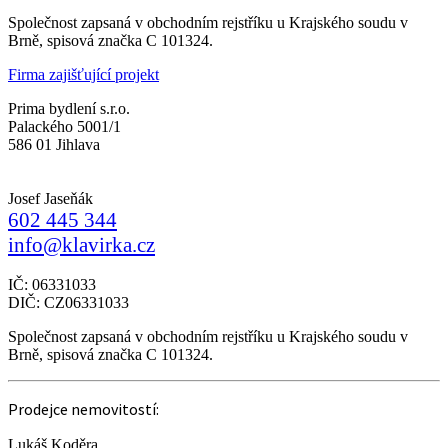
Společnost zapsaná v obchodním rejstříku u Krajského soudu v
Brně, spisová značka C 101324.
Firma zajišťující projekt
Prima bydlení s.r.o.
Palackého 5001/1
586 01 Jihlava
Josef Jaseňák
602 445 344
info@klavirka.cz
IČ: 06331033
DIČ: CZ06331033
Společnost zapsaná v obchodním rejstříku u Krajského soudu v
Brně, spisová značka C 101324.
Prodejce nemovitostí:
Lukáš Koděra