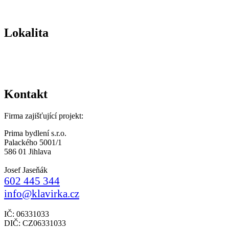
Lokalita
Kontakt
Firma zajišťující projekt:
Prima bydlení s.r.o.
Palackého 5001/1
586 01 Jihlava
Josef Jaseňák
602 445 344
info@klavirka.cz
IČ: 06331033
DIČ: CZ06331033