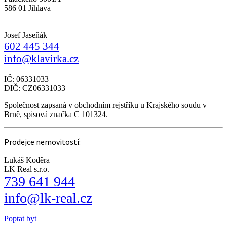
586 01 Jihlava
Josef Jaseňák
602 445 344
info@klavirka.cz
IČ: 06331033
DIČ: CZ06331033
Společnost zapsaná v obchodním rejstříku u Krajského soudu v
Brně, spisová značka C 101324.
Prodejce nemovitostí:
Lukáš Koděra
LK Real s.r.o.
739 641 944
info@lk-real.cz
Poptat byt