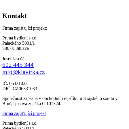
Kontakt
Firma zajišťující projekt:
Prima bydlení s.r.o.
Palackého 5001/1
586 01 Jihlava
Josef Jaseňák
602 445 344
info@klavirka.cz
IČ: 06331033
DIČ: CZ06331033
Společnost zapsaná v obchodním rejstříku u Krajského soudu v
Brně, spisová značka C 101324.
Firma zajišťující projekt
Prima bydlení s.r.o.
Palackého 5001/1