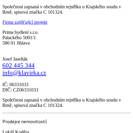
Společnost zapsaná v obchodním rejstříku u Krajského soudu v
Brně, spisová značka C 101324.
Firma zajišťující projekt
Prima bydlení s.r.o.
Palackého 5001/1
586 01 Jihlava
Josef Jaseňák
602 445 344
info@klavirka.cz
IČ: 06331033
DIČ: CZ06331033
Společnost zapsaná v obchodním rejstříku u Krajského soudu v
Brně, spisová značka C 101324.
Prodejce nemovitostí:
Lukáš Koděra