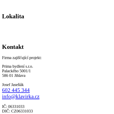
Lokalita
Kontakt
Firma zajišťující projekt:
Prima bydlení s.r.o.
Palackého 5001/1
586 01 Jihlava
Josef Jaseňák
602 445 344
info@klavirka.cz
IČ: 06331033
DIČ: CZ06331033