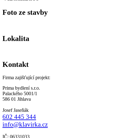
Foto ze stavby
Lokalita
Kontakt
Firma zajišťující projekt:
Prima bydlení s.r.o.
Palackého 5001/1
586 01 Jihlava
Josef Jaseňák
602 445 344
info@klavirka.cz
IČ: 06331033