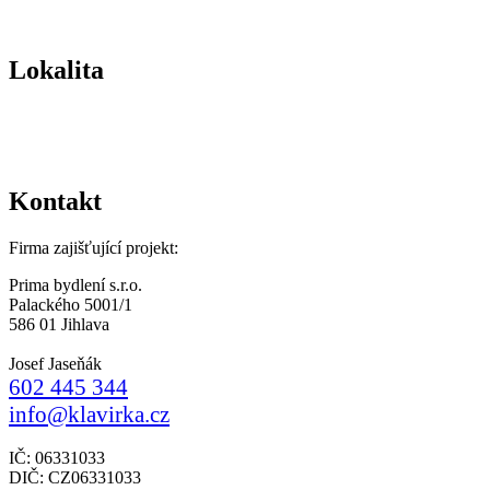
Lokalita
Kontakt
Firma zajišťující projekt:
Prima bydlení s.r.o.
Palackého 5001/1
586 01 Jihlava
Josef Jaseňák
602 445 344
info@klavirka.cz
IČ: 06331033
DIČ: CZ06331033