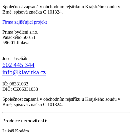
Společnost zapsaná v obchodním rejstříku u Krajského soudu v
Brně, spisová značka C 101324.
Firma zajišťující projekt
Prima bydlení s.r.o.
Palackého 5001/1
586 01 Jihlava
Josef Jaseňák
602 445 344
info@klavirka.cz
IČ: 06331033
DIČ: CZ06331033
Společnost zapsaná v obchodním rejstříku u Krajského soudu v
Brně, spisová značka C 101324.
Prodejce nemovitostí:
Lukáš Koděra