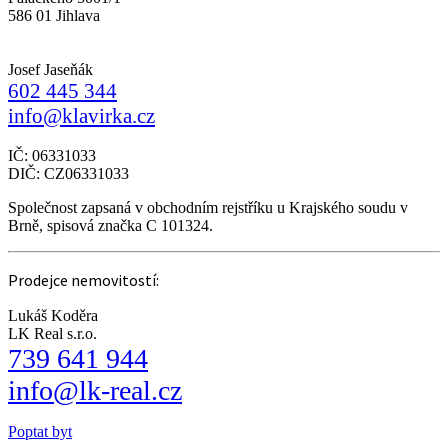
586 01 Jihlava
Josef Jaseňák
602 445 344
info@klavirka.cz
IČ: 06331033
DIČ: CZ06331033
Společnost zapsaná v obchodním rejstříku u Krajského soudu v
Brně, spisová značka C 101324.
Prodejce nemovitostí:
Lukáš Koděra
LK Real s.r.o.
739 641 944
info@lk-real.cz
Poptat byt