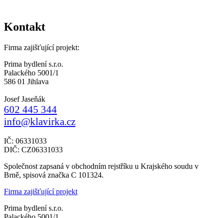
Kontakt
Firma zajišťující projekt:
Prima bydlení s.r.o.
Palackého 5001/1
586 01 Jihlava
Josef Jaseňák
602 445 344
info@klavirka.cz
IČ: 06331033
DIČ: CZ06331033
Společnost zapsaná v obchodním rejstříku u Krajského soudu v
Brně, spisová značka C 101324.
Firma zajišťující projekt
Prima bydlení s.r.o.
Palackého 5001/1