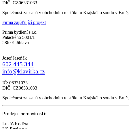
DIČ: CZ06331033
Společnost zapsaná v obchodním rejstříku u Krajského soudu v Brně
Firma zajišťující projekt
Prima bydlení s.r.o.
Palackého 5001/1
586 01 Jihlava
Josef Jaseňák
602 445 344
info@klavirka.cz
IČ: 06331033
DIČ: CZ06331033
Společnost zapsaná v obchodním rejstříku u Krajského soudu v Brně
Prodejce nemovitostí:
Lukáš Koděra
LK Real s.r.o.