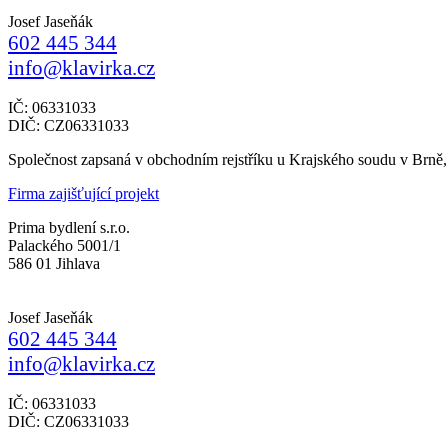
Josef Jaseňák
602 445 344
info@klavirka.cz
IČ: 06331033
DIČ: CZ06331033
Společnost zapsaná v obchodním rejstříku u Krajského soudu v Brně
Firma zajišťující projekt
Prima bydlení s.r.o.
Palackého 5001/1
586 01 Jihlava
Josef Jaseňák
602 445 344
info@klavirka.cz
IČ: 06331033
DIČ: CZ06331033