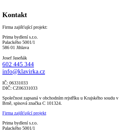
Kontakt
Firma zajišťující projekt:
Prima bydlení s.r.o.
Palackého 5001/1
586 01 Jihlava
Josef Jaseňák
602 445 344
info@klavirka.cz
IČ: 06331033
DIČ: CZ06331033
Společnost zapsaná v obchodním rejstříku u Krajského soudu v
Brně, spisová značka C 101324.
Firma zajišťující projekt
Prima bydlení s.r.o.
Palackého 5001/1