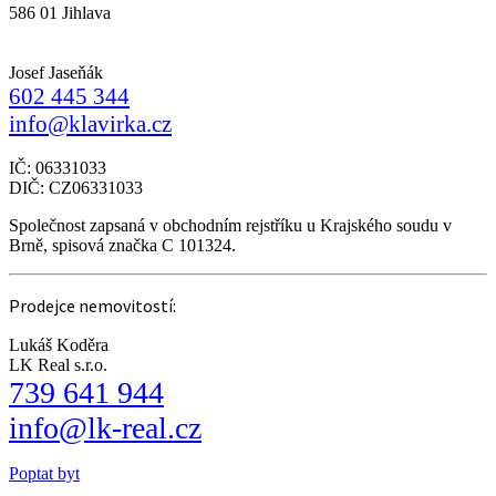
586 01 Jihlava
Josef Jaseňák
602 445 344
info@klavirka.cz
IČ: 06331033
DIČ: CZ06331033
Společnost zapsaná v obchodním rejstříku u Krajského soudu v
Brně, spisová značka C 101324.
Prodejce nemovitostí:
Lukáš Koděra
LK Real s.r.o.
739 641 944
info@lk-real.cz
Poptat byt