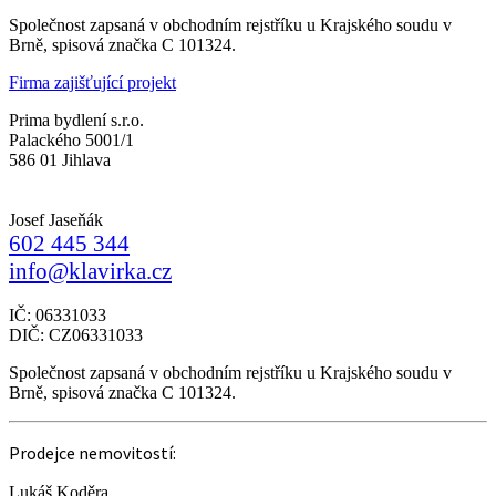
Společnost zapsaná v obchodním rejstříku u Krajského soudu v
Brně, spisová značka C 101324.
Firma zajišťující projekt
Prima bydlení s.r.o.
Palackého 5001/1
586 01 Jihlava
Josef Jaseňák
602 445 344
info@klavirka.cz
IČ: 06331033
DIČ: CZ06331033
Společnost zapsaná v obchodním rejstříku u Krajského soudu v
Brně, spisová značka C 101324.
Prodejce nemovitostí:
Lukáš Koděra