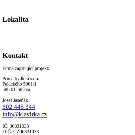
Lokalita
Kontakt
Firma zajišťující projekt:
Prima bydlení s.r.o.
Palackého 5001/1
586 01 Jihlava
Josef Jaseňák
602 445 344
info@klavirka.cz
IČ: 06331033
DIČ: CZ06331033