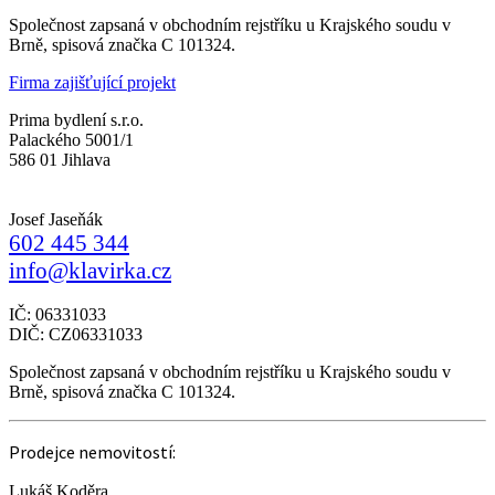
Společnost zapsaná v obchodním rejstříku u Krajského soudu v
Brně, spisová značka C 101324.
Firma zajišťující projekt
Prima bydlení s.r.o.
Palackého 5001/1
586 01 Jihlava
Josef Jaseňák
602 445 344
info@klavirka.cz
IČ: 06331033
DIČ: CZ06331033
Společnost zapsaná v obchodním rejstříku u Krajského soudu v
Brně, spisová značka C 101324.
Prodejce nemovitostí:
Lukáš Koděra