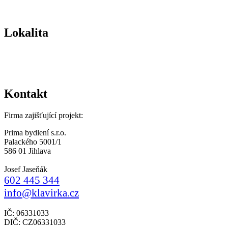
Lokalita
Kontakt
Firma zajišťující projekt:
Prima bydlení s.r.o.
Palackého 5001/1
586 01 Jihlava
Josef Jaseňák
602 445 344
info@klavirka.cz
IČ: 06331033
DIČ: CZ06331033