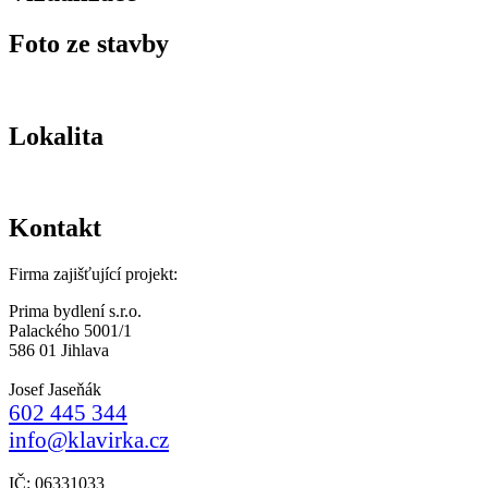
Foto ze stavby
Lokalita
Kontakt
Firma zajišťující projekt:
Prima bydlení s.r.o.
Palackého 5001/1
586 01 Jihlava
Josef Jaseňák
602 445 344
info@klavirka.cz
IČ: 06331033