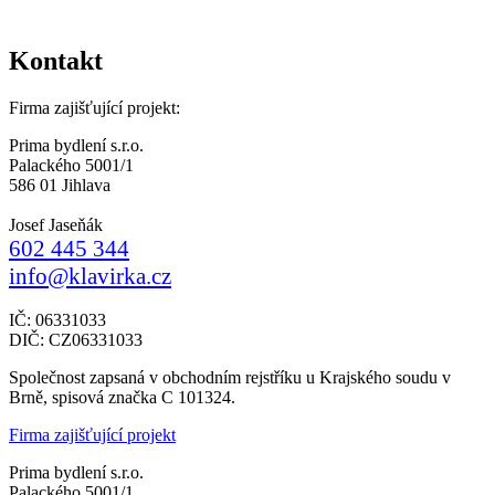
Kontakt
Firma zajišťující projekt:
Prima bydlení s.r.o.
Palackého 5001/1
586 01 Jihlava
Josef Jaseňák
602 445 344
info@klavirka.cz
IČ: 06331033
DIČ: CZ06331033
Společnost zapsaná v obchodním rejstříku u Krajského soudu v
Brně, spisová značka C 101324.
Firma zajišťující projekt
Prima bydlení s.r.o.
Palackého 5001/1