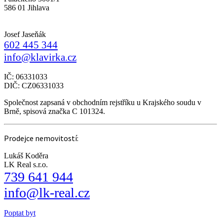
586 01 Jihlava
Josef Jaseňák
602 445 344
info@klavirka.cz
IČ: 06331033
DIČ: CZ06331033
Společnost zapsaná v obchodním rejstříku u Krajského soudu v
Brně, spisová značka C 101324.
Prodejce nemovitostí:
Lukáš Koděra
LK Real s.r.o.
739 641 944
info@lk-real.cz
Poptat byt