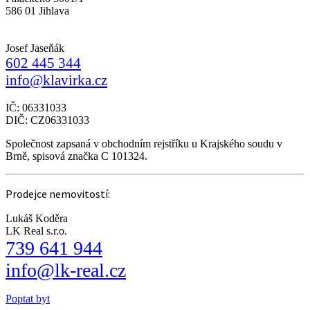
586 01 Jihlava
Josef Jaseňák
602 445 344
info@klavirka.cz
IČ: 06331033
DIČ: CZ06331033
Společnost zapsaná v obchodním rejstříku u Krajského soudu v
Brně, spisová značka C 101324.
Prodejce nemovitostí:
Lukáš Koděra
LK Real s.r.o.
739 641 944
info@lk-real.cz
Poptat byt