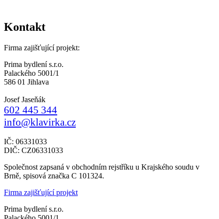
Kontakt
Firma zajišťující projekt:
Prima bydlení s.r.o.
Palackého 5001/1
586 01 Jihlava
Josef Jaseňák
602 445 344
info@klavirka.cz
IČ: 06331033
DIČ: CZ06331033
Společnost zapsaná v obchodním rejstříku u Krajského soudu v
Brně, spisová značka C 101324.
Firma zajišťující projekt
Prima bydlení s.r.o.
Palackého 5001/1